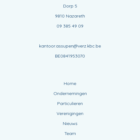
Dorp 5
9810 Nazareth
09 385 49 09
kantoor.assupen@verz.kbc.be
BE0841953070
Home
Ondernemingen
Particulieren
Verenigingen
Nieuws
Team