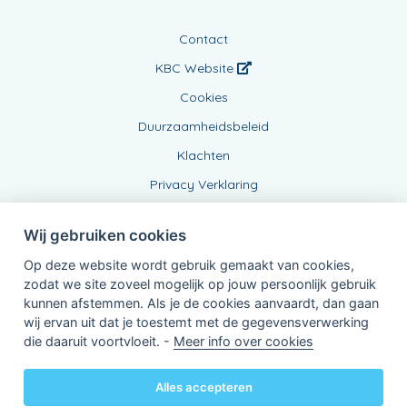
Contact
KBC Website
Cookies
Duurzaamheidsbeleid
Klachten
Privacy Verklaring
Wij gebruiken cookies
Op deze website wordt gebruik gemaakt van cookies,
zodat we site zoveel mogelijk op jouw persoonlijk gebruik
kunnen afstemmen. Als je de cookies aanvaardt, dan gaan
wij ervan uit dat je toestemt met de gegevensverwerking
Verbonden Agent, BE0841953070
die daaruit voortvloeit. -
Meer info over cookies
van KBC Verzekeringen nv
Professor Roger Van Overstraetenplein 2
3000 Leuven - Belgie
Alles accepteren
BTW BE 0403.552.563 - RPR Leuven