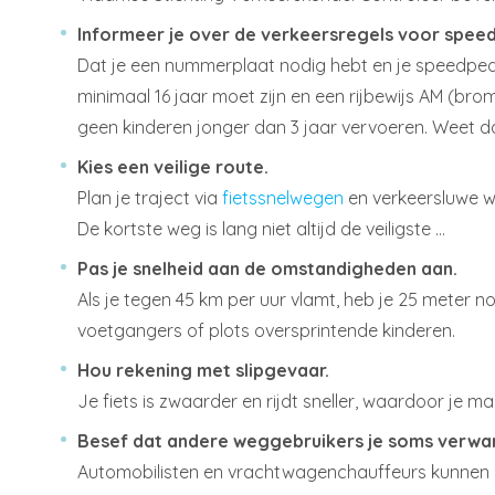
Informeer je over de verkeersregels voor spee
Dat je een nummerplaat nodig hebt en je speedpedelec
minimaal 16 jaar moet zijn en een rijbewijs AM (br
geen kinderen jonger dan 3 jaar vervoeren. Weet da
Kies een veilige route.
Plan je traject via
fietssnelwegen
en verkeersluwe w
De kortste weg is lang niet altijd de veiligste …
Pas je snelheid aan de omstandigheden aan.
Als je tegen 45 km per uur vlamt, heb je 25 meter 
voetgangers of plots oversprintende kinderen.
Hou rekening met slipgevaar.
Je fiets is zwaarder en rijdt sneller, waardoor je m
Besef dat andere weggebruikers je soms verwar
Automobilisten en vrachtwagenchauffeurs kunnen ni