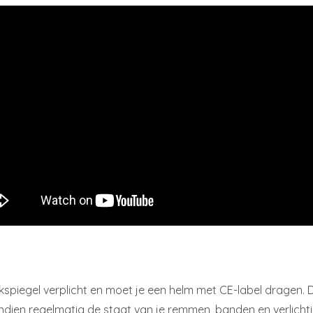
kspiegel verplicht en moet je een helm met CE-label dragen. 
dien regelmatig de staat van je remmen, banden en verlichti