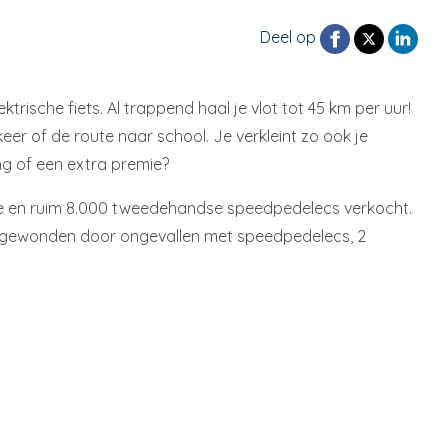
Deel op
sche fiets. Al trappend haal je vlot tot 45 km per uur!
r of de route naar school. Je verkleint zo ook je
ing of een extra premie?
euwe en ruim 8.000 tweedehandse speedpedelecs verkocht.
633 gewonden door ongevallen met speedpedelecs, 2