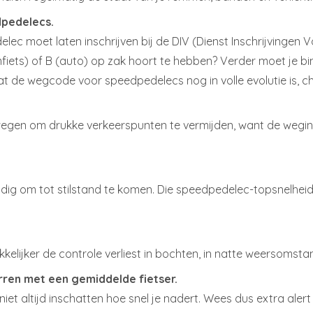
dpedelecs.
 moet laten inschrijven bij de DIV (Dienst Inschrijvingen Voe
omfiets) of B (auto) op zak hoort te hebben? Verder moet je 
t de wegcode voor speedpedelecs nog in volle evolutie is, c
egen om drukke verkeerspunten te vermijden, want de weginr
nodig om tot stilstand te komen. Die speedpedelec-topsnelhei
akkelijker de controle verliest in bochten, in natte weersoms
ren met een gemiddelde fietser.
et altijd inschatten hoe snel je nadert. Wees dus extra ale