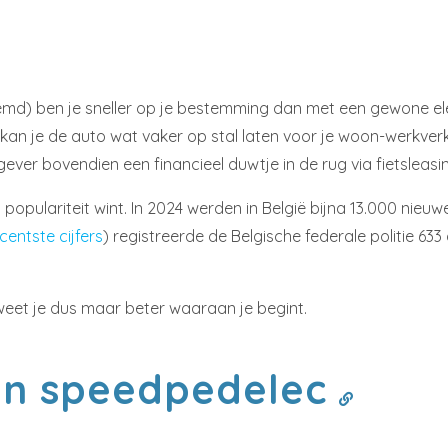
 ben je sneller op je bestemming dan met een gewone elektri
n je de auto wat vaker op stal laten voor je woon-werkverkee
gever bovendien een financieel duwtje in de rug via fietsleas
populariteit wint. In 2024 werden in België bijna 13.000 ni
centste cijfers
) registreerde de Belgische federale politie 
 weet je dus maar beter waaraan je begint.
een speedpedelec