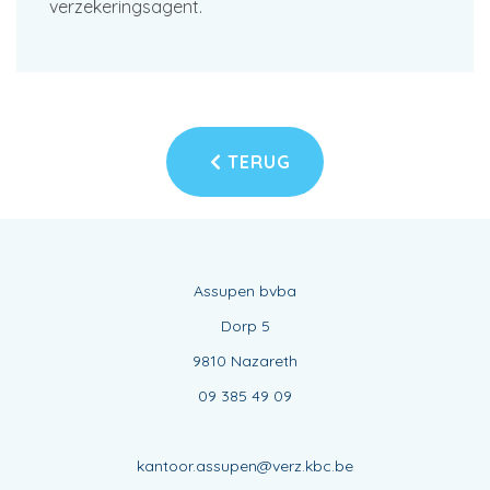
verzekeringsagent.
TERUG
Assupen bvba
Dorp 5
9810 Nazareth
09 385 49 09
kantoor.assupen@verz.kbc.be