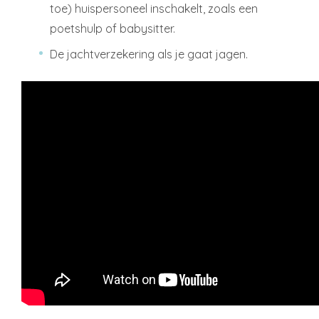
toe) huispersoneel inschakelt, zoals een
poetshulp of babysitter.
De jachtverzekering als je gaat jagen.