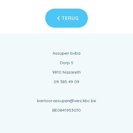
TERUG
Assupen bvba
Dorp 5
9810 Nazareth
09 385 49 09
kantoor.assupen@verz.kbc.be
BE0841953070